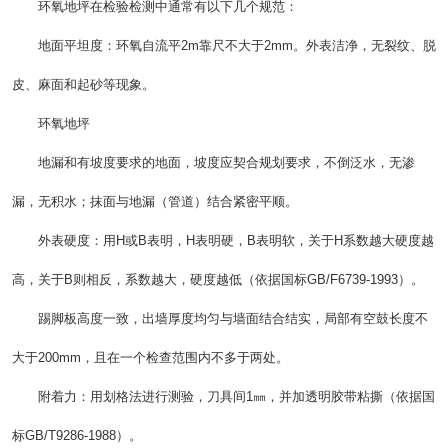
环氧地坪在检验检测中通常有以下几个规范：
地面平坦度：环氧自流平2m靠尺不大于2mm。外表洁净，无裂纹、脱
皮、麻面和起砂等现象。
环氧地坪
地漏和有坡度要求的地面，坡度应契合规划要求，不倒泛水，无渗
漏，无积水；抹面与地漏（管道）结合紧密平顺。
外表硬度：用H或B表明，H表明硬，B表明软，关于H系数越大硬度越
高，关于B则相反，系数越大，硬度越低（依据国标GB/F6739-1993）。
踢脚板高度一致，出墙厚度均匀与墙面结合结实，局部有空鼓长度不
大于200mm，且在一个检查范围内不多于两处。
附着力：用划格法进行测验，刀具间1㎜，并加透明胶带粘撕（依据国
标GB/T9286-1988）。