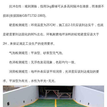
抗冲击性：规则测验，指用1kg重锤可从多高间隔冲击漆膜，而漆膜不
损坏(依据国标GB/T1732-1993)。
硬度检测规范：环境温度为25℃时，施工后2-3天应该到达实干，也就
是硬度要到达固化的80%左右。环氧耐磨地坪涂料的铅笔硬度应该大于
2H，来保证满足工业生产的使用要求。
气泡检测规范：平涂型、砂浆型无气泡。
色泽检测规范：无浮色发花现象，色彩均匀一致。
润滑检测规范：地坪外表应该平坦润滑，光泽度应该到达规划的要
求。平涂型为有光，水性为半光~无光。