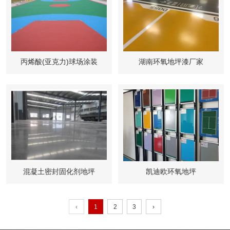
丙烯酸(亚克力)球场涂装
湖南环氧地坪漆厂家
混凝土密封固化剂地坪
凯迪欧环氧地坪
‹
1
2
3
›