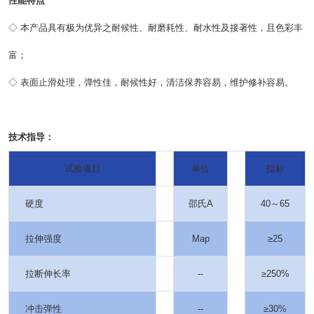
性能特点
◇ 本产品具有极为优异之耐候性、耐磨耗性、耐水性及接著性，且色彩丰
富；
◇ 表面止滑处理，弹性佳，耐候性好，清洁保养容易，维护修补容易。
技术指导：
试验项目
单位
指标
硬度
邵氏A
40～65
拉伸强度
Map
≥25
拉断伸长率
--
≥250%
冲击弹性
--
≥30%