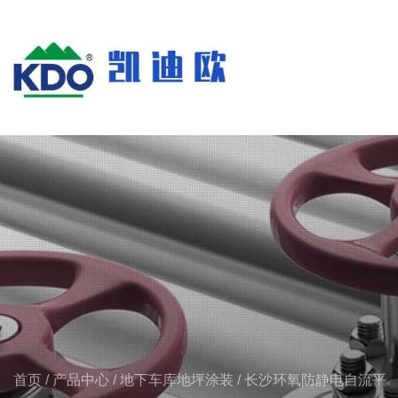
首页
/
产品中心
/
地下车库地坪涂装
/
长沙环氧防静电自流平